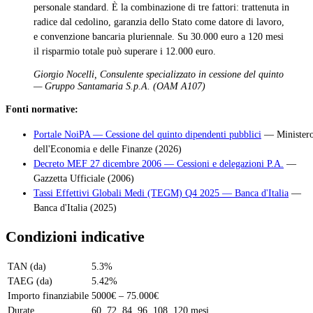
personale standard. È la combinazione di tre fattori: trattenuta in
radice dal cedolino, garanzia dello Stato come datore di lavoro,
e convenzione bancaria pluriennale. Su 30.000 euro a 120 mesi
il risparmio totale può superare i 12.000 euro.
Giorgio Nocelli, Consulente specializzato in cessione del quinto
— Gruppo Santamaria S.p.A. (OAM A107)
Fonti normative:
Portale NoiPA — Cessione del quinto dipendenti pubblici
— Minister
dell'Economia e delle Finanze (2026)
Decreto MEF 27 dicembre 2006 — Cessioni e delegazioni P.A.
—
Gazzetta Ufficiale (2006)
Tassi Effettivi Globali Medi (TEGM) Q4 2025 — Banca d'Italia
—
Banca d'Italia (2025)
Condizioni indicative
TAN (da)
5.3%
TAEG (da)
5.42%
Importo finanziabile
5000€ – 75.000€
Durate
60, 72, 84, 96, 108, 120 mesi