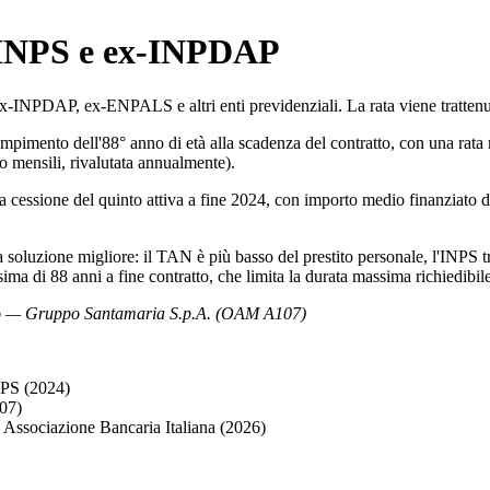
i INPS e ex-INPDAP
ex-INPDAP, ex-ENPALS e altri enti previdenziali. La rata viene trattenu
mpimento dell'88° anno di età alla scadenza del contratto, con una rata m
ro mensili, rivalutata annualmente).
 cessione del quinto attiva a fine 2024, con importo medio finanziato
oluzione migliore: il TAN è più basso del prestito personale, l'INPS trat
ima di 88 anni a fine contratto, che limita la durata massima richiedibile
into — Gruppo Santamaria S.p.A. (OAM A107)
S (2024)
07)
Associazione Bancaria Italiana (2026)