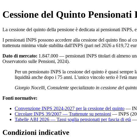
Cessione del Quinto Pensionat
La cessione del quinto della pensione è dedicata ai pensionati INPS, 
I pensionati INPS possono accedere alla cessione del quinto fino al co
trattenuta minima vitale stabilita dall'INPS (pari nel 2026 a 619,72 eu
Dato di mercato:
1.847.000 — pensionati INPS titolari di almeno una
Osservatorio sulle Pensioni, 2024).
Per un pensionato INPS la cessione del quinto è quasi sempre la s
liquidità anche dopo i 75 anni. L'unico vincolo serio è l'età mass
Giorgio Nocelli, Consulente specializzato in cessione del qu
Fonti normative:
Convenzione INPS 2024-2027 per la cessione del quinto
— INP
Circolare INPS 39/2007 — Trattenute su pensioni
— INPS (20
Tabelle ABI 2026 — Tassi soglia pensionati per fascia di età
— 
Condizioni indicative