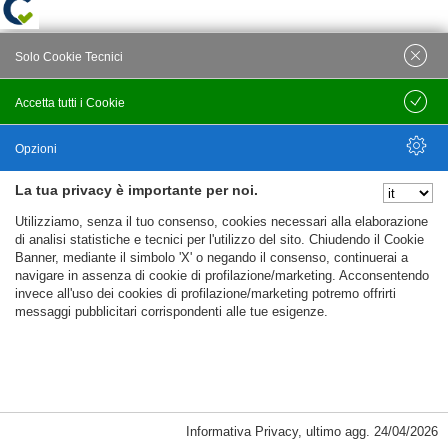
Solo Cookie Tecnici
Accetta tutti i Cookie
Salva
Opzioni
La tua privacy è importante per noi.
Nascondi Opzioni
Utilizziamo, senza il tuo consenso, cookies necessari alla elaborazione
di analisi statistiche e tecnici per l'utilizzo del sito. Chiudendo il Cookie
Banner, mediante il simbolo 'X' o negando il consenso, continuerai a
navigare in assenza di cookie di profilazione/marketing. Acconsentendo
invece all'uso dei cookies di profilazione/marketing potremo offrirti
messaggi pubblicitari corrispondenti alle tue esigenze.
Informativa Privacy
,
ultimo agg.
24/04/2026
Cookie Necessari, Tecnici di Sessione