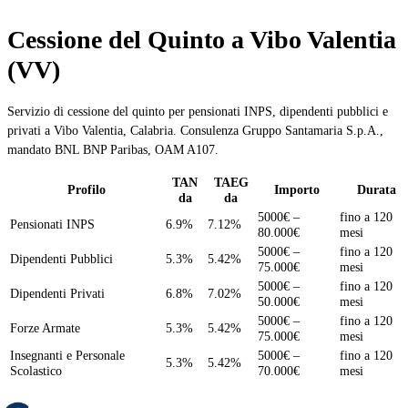
Cessione del Quinto a Vibo Valentia
(VV)
Servizio di cessione del quinto per pensionati INPS, dipendenti pubblici e
privati a Vibo Valentia, Calabria. Consulenza Gruppo Santamaria S.p.A.,
mandato BNL BNP Paribas, OAM A107.
TAN
TAEG
Profilo
Importo
Durata
da
da
5000€ –
fino a 120
Pensionati INPS
6.9%
7.12%
80.000€
mesi
5000€ –
fino a 120
Dipendenti Pubblici
5.3%
5.42%
75.000€
mesi
5000€ –
fino a 120
Dipendenti Privati
6.8%
7.02%
50.000€
mesi
5000€ –
fino a 120
Forze Armate
5.3%
5.42%
75.000€
mesi
Insegnanti e Personale
5000€ –
fino a 120
5.3%
5.42%
Scolastico
70.000€
mesi