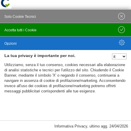
Solo Cookie Tecnici
Accetta tutti i Cookie
Salva
Opzioni
La tua privacy è importante per noi.
Nascondi Opzioni
Utilizziamo, senza il tuo consenso, cookies necessari alla elaborazione
di analisi statistiche e tecnici per l'utilizzo del sito. Chiudendo il Cookie
Banner, mediante il simbolo 'X' o negando il consenso, continuerai a
navigare in assenza di cookie di profilazione/marketing. Acconsentendo
invece all'uso dei cookies di profilazione/marketing potremo offrirti
messaggi pubblicitari corrispondenti alle tue esigenze.
Informativa Privacy
,
ultimo agg.
24/04/2026
Cookie Necessari, Tecnici di Sessione