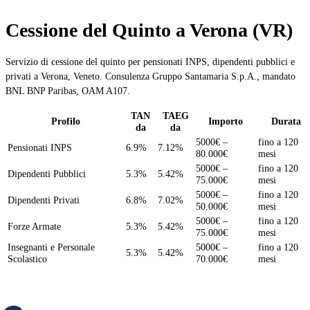
Cessione del Quinto a Verona (VR)
Servizio di cessione del quinto per pensionati INPS, dipendenti pubblici e
privati a Verona, Veneto. Consulenza Gruppo Santamaria S.p.A., mandato
BNL BNP Paribas, OAM A107.
TAN
TAEG
Profilo
Importo
Durata
da
da
5000€ –
fino a 120
Pensionati INPS
6.9%
7.12%
80.000€
mesi
5000€ –
fino a 120
Dipendenti Pubblici
5.3%
5.42%
75.000€
mesi
5000€ –
fino a 120
Dipendenti Privati
6.8%
7.02%
50.000€
mesi
5000€ –
fino a 120
Forze Armate
5.3%
5.42%
75.000€
mesi
Insegnanti e Personale
5000€ –
fino a 120
5.3%
5.42%
Scolastico
70.000€
mesi