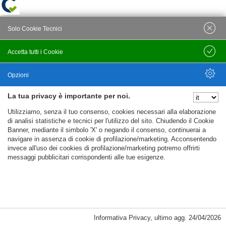
Solo Cookie Tecnici
Accetta tutti i Cookie
Salva
Opzioni
La tua privacy è importante per noi.
Nascondi Opzioni
Utilizziamo, senza il tuo consenso, cookies necessari alla elaborazione
di analisi statistiche e tecnici per l'utilizzo del sito. Chiudendo il Cookie
Banner, mediante il simbolo 'X' o negando il consenso, continuerai a
navigare in assenza di cookie di profilazione/marketing. Acconsentendo
invece all'uso dei cookies di profilazione/marketing potremo offrirti
messaggi pubblicitari corrispondenti alle tue esigenze.
Informativa Privacy
,
ultimo agg.
24/04/2026
Cookie Necessari, Tecnici di Sessione