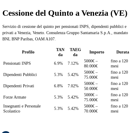
Cessione del Quinto a Venezia (VE)
Servizio di cessione del quinto per pensionati INPS, dipendenti pubblici e
privati a Venezia, Veneto. Consulenza Gruppo Santamaria S.p.A., mandato
BNL BNP Paribas, OAM A107.
TAN
TAEG
Profilo
Importo
Durata
da
da
5000€ –
fino a 120
Pensionati INPS
6.9%
7.12%
80.000€
mesi
5000€ –
fino a 120
Dipendenti Pubblici
5.3%
5.42%
75.000€
mesi
5000€ –
fino a 120
Dipendenti Privati
6.8%
7.02%
50.000€
mesi
5000€ –
fino a 120
Forze Armate
5.3%
5.42%
75.000€
mesi
Insegnanti e Personale
5000€ –
fino a 120
5.3%
5.42%
Scolastico
70.000€
mesi