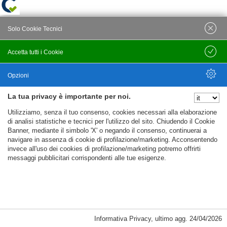
Solo Cookie Tecnici
Accetta tutti i Cookie
Salva
Opzioni
La tua privacy è importante per noi.
Nascondi Opzioni
Utilizziamo, senza il tuo consenso, cookies necessari alla elaborazione
di analisi statistiche e tecnici per l'utilizzo del sito. Chiudendo il Cookie
Banner, mediante il simbolo 'X' o negando il consenso, continuerai a
navigare in assenza di cookie di profilazione/marketing. Acconsentendo
invece all'uso dei cookies di profilazione/marketing potremo offrirti
messaggi pubblicitari corrispondenti alle tue esigenze.
Informativa Privacy
,
ultimo agg.
24/04/2026
Cookie Necessari, Tecnici di Sessione