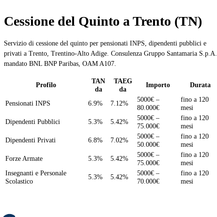
Cessione del Quinto a Trento (TN)
Servizio di cessione del quinto per pensionati INPS, dipendenti pubblici e
privati a Trento, Trentino-Alto Adige. Consulenza Gruppo Santamaria S.p.A.
mandato BNL BNP Paribas, OAM A107.
TAN
TAEG
Profilo
Importo
Durata
da
da
5000€ –
fino a 120
Pensionati INPS
6.9%
7.12%
80.000€
mesi
5000€ –
fino a 120
Dipendenti Pubblici
5.3%
5.42%
75.000€
mesi
5000€ –
fino a 120
Dipendenti Privati
6.8%
7.02%
50.000€
mesi
5000€ –
fino a 120
Forze Armate
5.3%
5.42%
75.000€
mesi
Insegnanti e Personale
5000€ –
fino a 120
5.3%
5.42%
Scolastico
70.000€
mesi