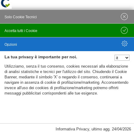
Solo Cookie Tecnici
Accetta tutti i Cookie
Salva
Opzioni
La tua privacy è importante per noi.
Nascondi Opzioni
Utilizziamo, senza il tuo consenso, cookies necessari alla elaborazione
di analisi statistiche e tecnici per l'utilizzo del sito. Chiudendo il Cookie
Banner, mediante il simbolo 'X' o negando il consenso, continuerai a
navigare in assenza di cookie di profilazione/marketing. Acconsentendo
invece all'uso dei cookies di profilazione/marketing potremo offrirti
messaggi pubblicitari corrispondenti alle tue esigenze.
Informativa Privacy
,
ultimo agg.
24/04/2026
Cookie Necessari, Tecnici di Sessione