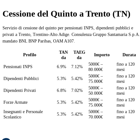
Cessione del Quinto a Trento (TN)
Servizio di cessione del quinto per pensionati INPS, dipendenti pubblici e
privati a Trento, Trentino-Alto Adige. Consulenza Gruppo Santamaria S.p.A.
mandato BNL BNP Paribas, OAM A107.
TAN
TAEG
Profilo
Importo
Durata
da
da
5000€ –
fino a 120
Pensionati INPS
6.9%
7.12%
80.000€
mesi
5000€ –
fino a 120
Dipendenti Pubblici
5.3%
5.42%
75.000€
mesi
5000€ –
fino a 120
Dipendenti Privati
6.8%
7.02%
50.000€
mesi
5000€ –
fino a 120
Forze Armate
5.3%
5.42%
75.000€
mesi
Insegnanti e Personale
5000€ –
fino a 120
5.3%
5.42%
Scolastico
70.000€
mesi