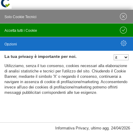
Solo Cookie Tecnici
Accetta tutti i Cookie
Salva
Opzioni
La tua privacy è importante per noi.
Nascondi Opzioni
Utilizziamo, senza il tuo consenso, cookies necessari alla elaborazione
di analisi statistiche e tecnici per l'utilizzo del sito. Chiudendo il Cookie
Banner, mediante il simbolo 'X' o negando il consenso, continuerai a
navigare in assenza di cookie di profilazione/marketing. Acconsentendo
invece all'uso dei cookies di profilazione/marketing potremo offrirti
messaggi pubblicitari corrispondenti alle tue esigenze.
Informativa Privacy
,
ultimo agg.
24/04/2026
Cookie Necessari, Tecnici di Sessione