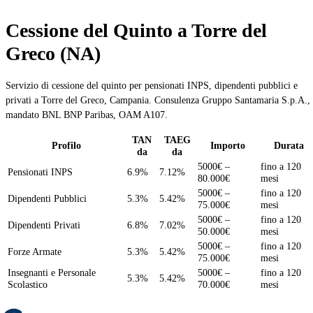
Cessione del Quinto a Torre del
Greco (NA)
Servizio di cessione del quinto per pensionati INPS, dipendenti pubblici e
privati a Torre del Greco, Campania. Consulenza Gruppo Santamaria S.p.A.,
mandato BNL BNP Paribas, OAM A107.
TAN
TAEG
Profilo
Importo
Durata
da
da
5000€ –
fino a 120
Pensionati INPS
6.9%
7.12%
80.000€
mesi
5000€ –
fino a 120
Dipendenti Pubblici
5.3%
5.42%
75.000€
mesi
5000€ –
fino a 120
Dipendenti Privati
6.8%
7.02%
50.000€
mesi
5000€ –
fino a 120
Forze Armate
5.3%
5.42%
75.000€
mesi
Insegnanti e Personale
5000€ –
fino a 120
5.3%
5.42%
Scolastico
70.000€
mesi