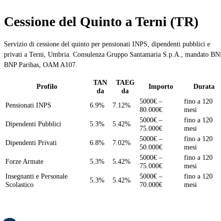
Cessione del Quinto a Terni (TR)
Servizio di cessione del quinto per pensionati INPS, dipendenti pubblici e
privati a Terni, Umbria. Consulenza Gruppo Santamaria S.p.A., mandato BN
BNP Paribas, OAM A107.
TAN
TAEG
Profilo
Importo
Durata
da
da
5000€ –
fino a 120
Pensionati INPS
6.9%
7.12%
80.000€
mesi
5000€ –
fino a 120
Dipendenti Pubblici
5.3%
5.42%
75.000€
mesi
5000€ –
fino a 120
Dipendenti Privati
6.8%
7.02%
50.000€
mesi
5000€ –
fino a 120
Forze Armate
5.3%
5.42%
75.000€
mesi
Insegnanti e Personale
5000€ –
fino a 120
5.3%
5.42%
Scolastico
70.000€
mesi