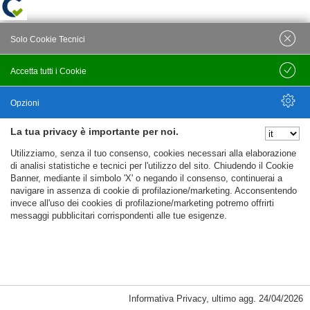
Solo Cookie Tecnici
Accetta tutti i Cookie
Salva
Opzioni
La tua privacy è importante per noi.
Nascondi Opzioni
Utilizziamo, senza il tuo consenso, cookies necessari alla elaborazione
di analisi statistiche e tecnici per l'utilizzo del sito. Chiudendo il Cookie
Banner, mediante il simbolo 'X' o negando il consenso, continuerai a
navigare in assenza di cookie di profilazione/marketing. Acconsentendo
invece all'uso dei cookies di profilazione/marketing potremo offrirti
messaggi pubblicitari corrispondenti alle tue esigenze.
Informativa Privacy
,
ultimo agg.
24/04/2026
Cookie Necessari, Tecnici di Sessione