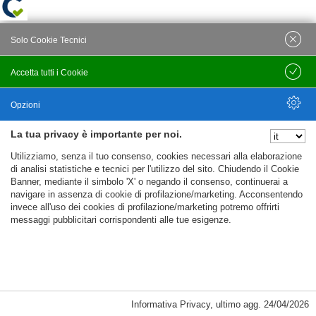
Solo Cookie Tecnici
Accetta tutti i Cookie
Salva
Opzioni
La tua privacy è importante per noi.
Nascondi Opzioni
Utilizziamo, senza il tuo consenso, cookies necessari alla elaborazione
di analisi statistiche e tecnici per l'utilizzo del sito. Chiudendo il Cookie
Banner, mediante il simbolo 'X' o negando il consenso, continuerai a
navigare in assenza di cookie di profilazione/marketing. Acconsentendo
invece all'uso dei cookies di profilazione/marketing potremo offrirti
messaggi pubblicitari corrispondenti alle tue esigenze.
Informativa Privacy
,
ultimo agg.
24/04/2026
Cookie Necessari, Tecnici di Sessione