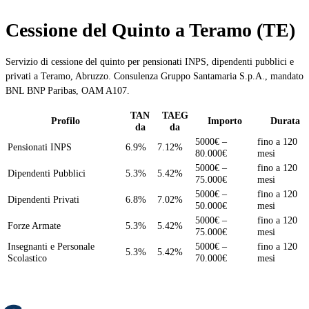
Cessione del Quinto a Teramo (TE)
Servizio di cessione del quinto per pensionati INPS, dipendenti pubblici e
privati a Teramo, Abruzzo. Consulenza Gruppo Santamaria S.p.A., mandato
BNL BNP Paribas, OAM A107.
TAN
TAEG
Profilo
Importo
Durata
da
da
5000€ –
fino a 120
Pensionati INPS
6.9%
7.12%
80.000€
mesi
5000€ –
fino a 120
Dipendenti Pubblici
5.3%
5.42%
75.000€
mesi
5000€ –
fino a 120
Dipendenti Privati
6.8%
7.02%
50.000€
mesi
5000€ –
fino a 120
Forze Armate
5.3%
5.42%
75.000€
mesi
Insegnanti e Personale
5000€ –
fino a 120
5.3%
5.42%
Scolastico
70.000€
mesi