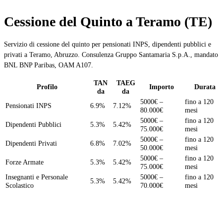
Cessione del Quinto a Teramo (TE)
Servizio di cessione del quinto per pensionati INPS, dipendenti pubblici e
privati a Teramo, Abruzzo. Consulenza Gruppo Santamaria S.p.A., mandato
BNL BNP Paribas, OAM A107.
TAN
TAEG
Profilo
Importo
Durata
da
da
5000€ –
fino a 120
Pensionati INPS
6.9%
7.12%
80.000€
mesi
5000€ –
fino a 120
Dipendenti Pubblici
5.3%
5.42%
75.000€
mesi
5000€ –
fino a 120
Dipendenti Privati
6.8%
7.02%
50.000€
mesi
5000€ –
fino a 120
Forze Armate
5.3%
5.42%
75.000€
mesi
Insegnanti e Personale
5000€ –
fino a 120
5.3%
5.42%
Scolastico
70.000€
mesi