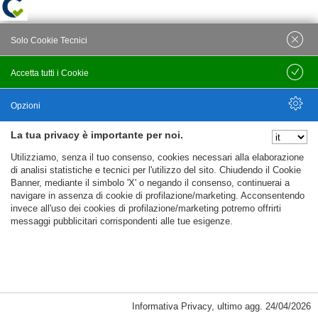
Solo Cookie Tecnici
Accetta tutti i Cookie
Salva
Opzioni
La tua privacy è importante per noi.
Nascondi Opzioni
Utilizziamo, senza il tuo consenso, cookies necessari alla elaborazione
di analisi statistiche e tecnici per l'utilizzo del sito. Chiudendo il Cookie
Banner, mediante il simbolo 'X' o negando il consenso, continuerai a
navigare in assenza di cookie di profilazione/marketing. Acconsentendo
invece all'uso dei cookies di profilazione/marketing potremo offrirti
messaggi pubblicitari corrispondenti alle tue esigenze.
Informativa Privacy
,
ultimo agg.
24/04/2026
Cookie Necessari, Tecnici di Sessione