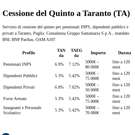
Cessione del Quinto a Taranto (TA)
Servizio di cessione del quinto per pensionati INPS, dipendenti pubblici e
privati a Taranto, Puglia. Consulenza Gruppo Santamaria S.p.A., mandato
BNL BNP Paribas, OAM A107.
TAN
TAEG
Profilo
Importo
Durata
da
da
5000€ –
fino a 120
Pensionati INPS
6.9%
7.12%
80.000€
mesi
5000€ –
fino a 120
Dipendenti Pubblici
5.3%
5.42%
75.000€
mesi
5000€ –
fino a 120
Dipendenti Privati
6.8%
7.02%
50.000€
mesi
5000€ –
fino a 120
Forze Armate
5.3%
5.42%
75.000€
mesi
Insegnanti e Personale
5000€ –
fino a 120
5.3%
5.42%
Scolastico
70.000€
mesi