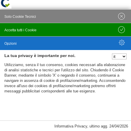
Solo Cookie Tecnici
Accetta tutti i Cookie
Salva
Opzioni
La tua privacy è importante per noi.
Nascondi Opzioni
Utilizziamo, senza il tuo consenso, cookies necessari alla elaborazione
di analisi statistiche e tecnici per l'utilizzo del sito. Chiudendo il Cookie
Banner, mediante il simbolo 'X' o negando il consenso, continuerai a
navigare in assenza di cookie di profilazione/marketing. Acconsentendo
invece all'uso dei cookies di profilazione/marketing potremo offrirti
messaggi pubblicitari corrispondenti alle tue esigenze.
Informativa Privacy
,
ultimo agg.
24/04/2026
Cookie Necessari, Tecnici di Sessione