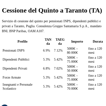
Cessione del Quinto a Taranto (TA)
Servizio di cessione del quinto per pensionati INPS, dipendenti pubblici e
privati a Taranto, Puglia. Consulenza Gruppo Santamaria S.p.A., mandato
BNL BNP Paribas, OAM A107.
TAN
TAEG
Profilo
Importo
Durata
da
da
5000€ –
fino a 120
Pensionati INPS
6.9%
7.12%
80.000€
mesi
5000€ –
fino a 120
Dipendenti Pubblici
5.3%
5.42%
75.000€
mesi
5000€ –
fino a 120
Dipendenti Privati
6.8%
7.02%
50.000€
mesi
5000€ –
fino a 120
Forze Armate
5.3%
5.42%
75.000€
mesi
Insegnanti e Personale
5000€ –
fino a 120
5.3%
5.42%
Scolastico
70.000€
mesi