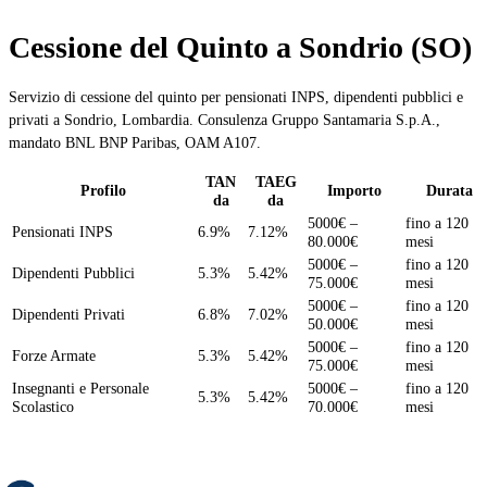
Cessione del Quinto a Sondrio (SO)
Servizio di cessione del quinto per pensionati INPS, dipendenti pubblici e
privati a Sondrio, Lombardia. Consulenza Gruppo Santamaria S.p.A.,
mandato BNL BNP Paribas, OAM A107.
TAN
TAEG
Profilo
Importo
Durata
da
da
5000€ –
fino a 120
Pensionati INPS
6.9%
7.12%
80.000€
mesi
5000€ –
fino a 120
Dipendenti Pubblici
5.3%
5.42%
75.000€
mesi
5000€ –
fino a 120
Dipendenti Privati
6.8%
7.02%
50.000€
mesi
5000€ –
fino a 120
Forze Armate
5.3%
5.42%
75.000€
mesi
Insegnanti e Personale
5000€ –
fino a 120
5.3%
5.42%
Scolastico
70.000€
mesi