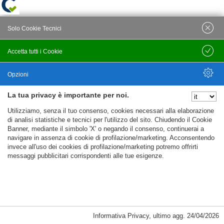
Solo Cookie Tecnici
Accetta tutti i Cookie
Salva
Opzioni
La tua privacy è importante per noi.
Nascondi Opzioni
Utilizziamo, senza il tuo consenso, cookies necessari alla elaborazione
di analisi statistiche e tecnici per l'utilizzo del sito. Chiudendo il Cookie
Banner, mediante il simbolo 'X' o negando il consenso, continuerai a
navigare in assenza di cookie di profilazione/marketing. Acconsentendo
invece all'uso dei cookies di profilazione/marketing potremo offrirti
messaggi pubblicitari corrispondenti alle tue esigenze.
Informativa Privacy
,
ultimo agg.
24/04/2026
Cookie Necessari, Tecnici di Sessione