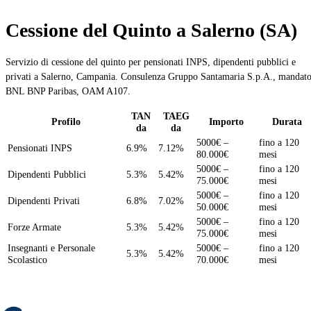
Cessione del Quinto a Salerno (SA)
Servizio di cessione del quinto per pensionati INPS, dipendenti pubblici e
privati a Salerno, Campania. Consulenza Gruppo Santamaria S.p.A., mandat
BNL BNP Paribas, OAM A107.
TAN
TAEG
Profilo
Importo
Durata
da
da
5000€ –
fino a 120
Pensionati INPS
6.9%
7.12%
80.000€
mesi
5000€ –
fino a 120
Dipendenti Pubblici
5.3%
5.42%
75.000€
mesi
5000€ –
fino a 120
Dipendenti Privati
6.8%
7.02%
50.000€
mesi
5000€ –
fino a 120
Forze Armate
5.3%
5.42%
75.000€
mesi
Insegnanti e Personale
5000€ –
fino a 120
5.3%
5.42%
Scolastico
70.000€
mesi