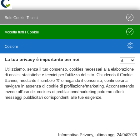
Solo Cookie Tecnici
Accetta tutti i Cookie
Salva
Opzioni
La tua privacy è importante per noi.
Nascondi Opzioni
Utilizziamo, senza il tuo consenso, cookies necessari alla elaborazione
di analisi statistiche e tecnici per l'utilizzo del sito. Chiudendo il Cookie
Banner, mediante il simbolo 'X' o negando il consenso, continuerai a
navigare in assenza di cookie di profilazione/marketing. Acconsentendo
invece all'uso dei cookies di profilazione/marketing potremo offrirti
messaggi pubblicitari corrispondenti alle tue esigenze.
Informativa Privacy
,
ultimo agg.
24/04/2026
Cookie Necessari, Tecnici di Sessione