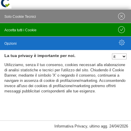
Solo Cookie Tecnici
Accetta tutti i Cookie
Salva
Opzioni
La tua privacy è importante per noi.
Nascondi Opzioni
Utilizziamo, senza il tuo consenso, cookies necessari alla elaborazione
di analisi statistiche e tecnici per l'utilizzo del sito. Chiudendo il Cookie
Banner, mediante il simbolo 'X' o negando il consenso, continuerai a
navigare in assenza di cookie di profilazione/marketing. Acconsentendo
invece all'uso dei cookies di profilazione/marketing potremo offrirti
messaggi pubblicitari corrispondenti alle tue esigenze.
Informativa Privacy
,
ultimo agg.
24/04/2026
Cookie Necessari, Tecnici di Sessione