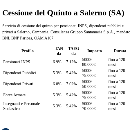
Cessione del Quinto a Salerno (SA)
Servizio di cessione del quinto per pensionati INPS, dipendenti pubblici e
privati a Salerno, Campania. Consulenza Gruppo Santamaria S.p.A., mandat
BNL BNP Paribas, OAM A107.
TAN
TAEG
Profilo
Importo
Durata
da
da
5000€ –
fino a 120
Pensionati INPS
6.9%
7.12%
80.000€
mesi
5000€ –
fino a 120
Dipendenti Pubblici
5.3%
5.42%
75.000€
mesi
5000€ –
fino a 120
Dipendenti Privati
6.8%
7.02%
50.000€
mesi
5000€ –
fino a 120
Forze Armate
5.3%
5.42%
75.000€
mesi
Insegnanti e Personale
5000€ –
fino a 120
5.3%
5.42%
Scolastico
70.000€
mesi