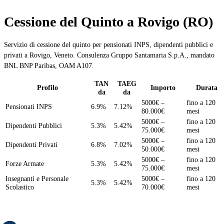
Cessione del Quinto a Rovigo (RO)
Servizio di cessione del quinto per pensionati INPS, dipendenti pubblici e
privati a Rovigo, Veneto. Consulenza Gruppo Santamaria S.p.A., mandato
BNL BNP Paribas, OAM A107.
TAN
TAEG
Profilo
Importo
Durata
da
da
5000€ –
fino a 120
Pensionati INPS
6.9%
7.12%
80.000€
mesi
5000€ –
fino a 120
Dipendenti Pubblici
5.3%
5.42%
75.000€
mesi
5000€ –
fino a 120
Dipendenti Privati
6.8%
7.02%
50.000€
mesi
5000€ –
fino a 120
Forze Armate
5.3%
5.42%
75.000€
mesi
Insegnanti e Personale
5000€ –
fino a 120
5.3%
5.42%
Scolastico
70.000€
mesi