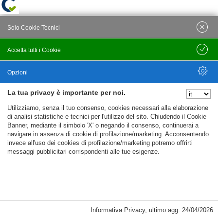
Solo Cookie Tecnici
Accetta tutti i Cookie
Salva
Opzioni
La tua privacy è importante per noi.
Nascondi Opzioni
Utilizziamo, senza il tuo consenso, cookies necessari alla elaborazione
di analisi statistiche e tecnici per l'utilizzo del sito. Chiudendo il Cookie
Banner, mediante il simbolo 'X' o negando il consenso, continuerai a
navigare in assenza di cookie di profilazione/marketing. Acconsentendo
invece all'uso dei cookies di profilazione/marketing potremo offrirti
messaggi pubblicitari corrispondenti alle tue esigenze.
Informativa Privacy
,
ultimo agg.
24/04/2026
Cookie Necessari, Tecnici di Sessione