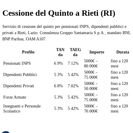
Cessione del Quinto a Rieti (RI)
Servizio di cessione del quinto per pensionati INPS, dipendenti pubblici e
privati a Rieti, Lazio. Consulenza Gruppo Santamaria S.p.A., mandato BNL
BNP Paribas, OAM A107.
TAN
TAEG
Profilo
Importo
Durata
da
da
5000€ –
fino a 120
Pensionati INPS
6.9%
7.12%
80.000€
mesi
5000€ –
fino a 120
Dipendenti Pubblici
5.3%
5.42%
75.000€
mesi
5000€ –
fino a 120
Dipendenti Privati
6.8%
7.02%
50.000€
mesi
5000€ –
fino a 120
Forze Armate
5.3%
5.42%
75.000€
mesi
Insegnanti e Personale
5000€ –
fino a 120
5.3%
5.42%
Scolastico
70.000€
mesi