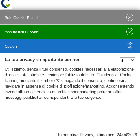
Solo Cookie Tecnici
Accetta tutti i Cookie
Salva
Opzioni
La tua privacy è importante per noi.
Nascondi Opzioni
Utilizziamo, senza il tuo consenso, cookies necessari alla elaborazione
di analisi statistiche e tecnici per l'utilizzo del sito. Chiudendo il Cookie
Banner, mediante il simbolo 'X' o negando il consenso, continuerai a
navigare in assenza di cookie di profilazione/marketing. Acconsentendo
invece all'uso dei cookies di profilazione/marketing potremo offrirti
messaggi pubblicitari corrispondenti alle tue esigenze.
Informativa Privacy
,
ultimo agg.
24/04/2026
Cookie Necessari, Tecnici di Sessione