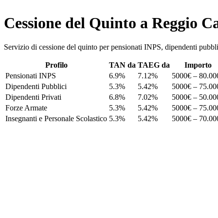
Cessione del Quinto a Reggio C
Servizio di cessione del quinto per pensionati INPS, dipendenti pu
Profilo
TAN da
TAEG da
Importo
Pensionati INPS
6.9%
7.12%
5000€ – 80.00
Dipendenti Pubblici
5.3%
5.42%
5000€ – 75.00
Dipendenti Privati
6.8%
7.02%
5000€ – 50.00
Forze Armate
5.3%
5.42%
5000€ – 75.00
Insegnanti e Personale Scolastico
5.3%
5.42%
5000€ – 70.00