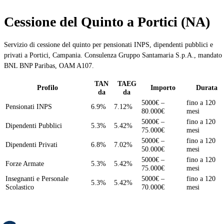
Cessione del Quinto a Portici (NA)
Servizio di cessione del quinto per pensionati INPS, dipendenti pubblici e
privati a Portici, Campania. Consulenza Gruppo Santamaria S.p.A., mandato
BNL BNP Paribas, OAM A107.
TAN
TAEG
Profilo
Importo
Durata
da
da
5000€ –
fino a 120
Pensionati INPS
6.9%
7.12%
80.000€
mesi
5000€ –
fino a 120
Dipendenti Pubblici
5.3%
5.42%
75.000€
mesi
5000€ –
fino a 120
Dipendenti Privati
6.8%
7.02%
50.000€
mesi
5000€ –
fino a 120
Forze Armate
5.3%
5.42%
75.000€
mesi
Insegnanti e Personale
5000€ –
fino a 120
5.3%
5.42%
Scolastico
70.000€
mesi