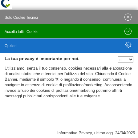
Solo Cookie Tecnici
Accetta tutti i Cookie
Salva
Opzioni
La tua privacy è importante per noi.
Nascondi Opzioni
Utilizziamo, senza il tuo consenso, cookies necessari alla elaborazione
di analisi statistiche e tecnici per l'utilizzo del sito. Chiudendo il Cookie
Banner, mediante il simbolo 'X' o negando il consenso, continuerai a
navigare in assenza di cookie di profilazione/marketing. Acconsentendo
invece all'uso dei cookies di profilazione/marketing potremo offrirti
messaggi pubblicitari corrispondenti alle tue esigenze.
Informativa Privacy
,
ultimo agg.
24/04/2026
Cookie Necessari, Tecnici di Sessione