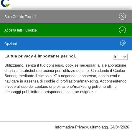
Solo Cookie Tecnici
Accetta tutti i Cookie
Salva
Opzioni
La tua privacy è importante per noi.
Nascondi Opzioni
Utilizziamo, senza il tuo consenso, cookies necessari alla elaborazione
di analisi statistiche e tecnici per l'utilizzo del sito. Chiudendo il Cookie
Banner, mediante il simbolo 'X' o negando il consenso, continuerai a
navigare in assenza di cookie di profilazione/marketing. Acconsentendo
invece all'uso dei cookies di profilazione/marketing potremo offrirti
messaggi pubblicitari corrispondenti alle tue esigenze.
Informativa Privacy
,
ultimo agg.
24/04/2026
Cookie Necessari, Tecnici di Sessione