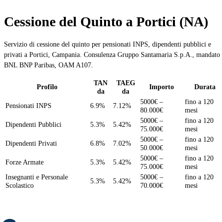
Cessione del Quinto a Portici (NA)
Servizio di cessione del quinto per pensionati INPS, dipendenti pubblici e
privati a Portici, Campania. Consulenza Gruppo Santamaria S.p.A., mandato
BNL BNP Paribas, OAM A107.
TAN
TAEG
Profilo
Importo
Durata
da
da
5000€ –
fino a 120
Pensionati INPS
6.9%
7.12%
80.000€
mesi
5000€ –
fino a 120
Dipendenti Pubblici
5.3%
5.42%
75.000€
mesi
5000€ –
fino a 120
Dipendenti Privati
6.8%
7.02%
50.000€
mesi
5000€ –
fino a 120
Forze Armate
5.3%
5.42%
75.000€
mesi
Insegnanti e Personale
5000€ –
fino a 120
5.3%
5.42%
Scolastico
70.000€
mesi