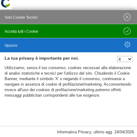
Solo Cookie Tecnici
Accetta tutti i Cookie
Salva
Opzioni
La tua privacy è importante per noi.
Nascondi Opzioni
Utilizziamo, senza il tuo consenso, cookies necessari alla elaborazione
di analisi statistiche e tecnici per l'utilizzo del sito. Chiudendo il Cookie
Banner, mediante il simbolo 'X' o negando il consenso, continuerai a
navigare in assenza di cookie di profilazione/marketing. Acconsentendo
invece all'uso dei cookies di profilazione/marketing potremo offrirti
messaggi pubblicitari corrispondenti alle tue esigenze.
Informativa Privacy
,
ultimo agg.
24/04/2026
Cookie Necessari, Tecnici di Sessione