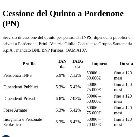
Cessione del Quinto a Pordenone
(PN)
Servizio di cessione del quinto per pensionati INPS, dipendenti pubblici e
privati a Pordenone, Friuli-Venezia Giulia. Consulenza Gruppo Santamaria
S.p.A., mandato BNL BNP Paribas, OAM A107.
TAN
TAEG
Profilo
Importo
Durata
da
da
5000€ –
fino a 120
Pensionati INPS
6.9%
7.12%
80.000€
mesi
5000€ –
fino a 120
Dipendenti Pubblici
5.3%
5.42%
75.000€
mesi
5000€ –
fino a 120
Dipendenti Privati
6.8%
7.02%
50.000€
mesi
5000€ –
fino a 120
Forze Armate
5.3%
5.42%
75.000€
mesi
Insegnanti e Personale
5000€ –
fino a 120
5.3%
5.42%
Scolastico
70.000€
mesi