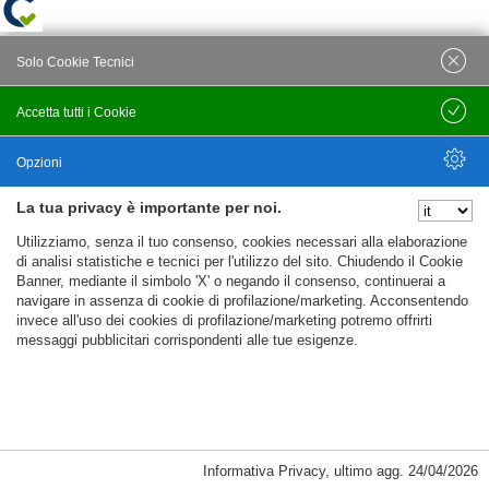
Solo Cookie Tecnici
Accetta tutti i Cookie
Salva
Opzioni
La tua privacy è importante per noi.
Nascondi Opzioni
Utilizziamo, senza il tuo consenso, cookies necessari alla elaborazione
di analisi statistiche e tecnici per l'utilizzo del sito. Chiudendo il Cookie
Banner, mediante il simbolo 'X' o negando il consenso, continuerai a
navigare in assenza di cookie di profilazione/marketing. Acconsentendo
invece all'uso dei cookies di profilazione/marketing potremo offrirti
messaggi pubblicitari corrispondenti alle tue esigenze.
Informativa Privacy
,
ultimo agg.
24/04/2026
Cookie Necessari, Tecnici di Sessione