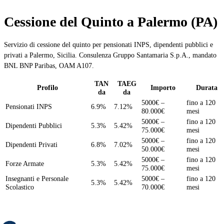
Cessione del Quinto a Palermo (PA)
Servizio di cessione del quinto per pensionati INPS, dipendenti pubblici e
privati a Palermo, Sicilia. Consulenza Gruppo Santamaria S.p.A., mandato
BNL BNP Paribas, OAM A107.
TAN
TAEG
Profilo
Importo
Durata
da
da
5000€ –
fino a 120
Pensionati INPS
6.9%
7.12%
80.000€
mesi
5000€ –
fino a 120
Dipendenti Pubblici
5.3%
5.42%
75.000€
mesi
5000€ –
fino a 120
Dipendenti Privati
6.8%
7.02%
50.000€
mesi
5000€ –
fino a 120
Forze Armate
5.3%
5.42%
75.000€
mesi
Insegnanti e Personale
5000€ –
fino a 120
5.3%
5.42%
Scolastico
70.000€
mesi