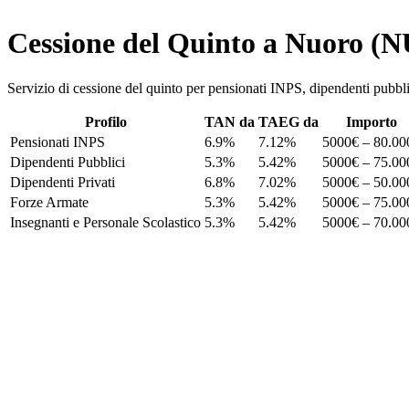
Cessione del Quinto a Nuoro (N
Servizio di cessione del quinto per pensionati INPS, dipendenti p
Profilo
TAN da
TAEG da
Importo
Pensionati INPS
6.9%
7.12%
5000€ – 80.00
Dipendenti Pubblici
5.3%
5.42%
5000€ – 75.00
Dipendenti Privati
6.8%
7.02%
5000€ – 50.00
Forze Armate
5.3%
5.42%
5000€ – 75.00
Insegnanti e Personale Scolastico
5.3%
5.42%
5000€ – 70.00