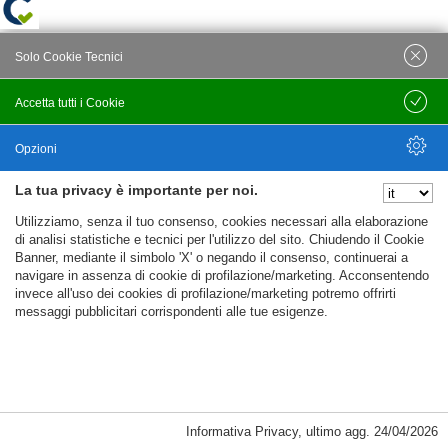
Solo Cookie Tecnici
Accetta tutti i Cookie
Salva
Opzioni
La tua privacy è importante per noi.
Nascondi Opzioni
Utilizziamo, senza il tuo consenso, cookies necessari alla elaborazione
di analisi statistiche e tecnici per l'utilizzo del sito. Chiudendo il Cookie
Banner, mediante il simbolo 'X' o negando il consenso, continuerai a
navigare in assenza di cookie di profilazione/marketing. Acconsentendo
invece all'uso dei cookies di profilazione/marketing potremo offrirti
messaggi pubblicitari corrispondenti alle tue esigenze.
Informativa Privacy
,
ultimo agg.
24/04/2026
Cookie Necessari, Tecnici di Sessione