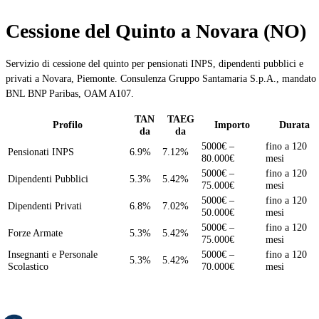
Cessione del Quinto a Novara (NO)
Servizio di cessione del quinto per pensionati INPS, dipendenti pubblici e
privati a Novara, Piemonte. Consulenza Gruppo Santamaria S.p.A., mandato
BNL BNP Paribas, OAM A107.
TAN
TAEG
Profilo
Importo
Durata
da
da
5000€ –
fino a 120
Pensionati INPS
6.9%
7.12%
80.000€
mesi
5000€ –
fino a 120
Dipendenti Pubblici
5.3%
5.42%
75.000€
mesi
5000€ –
fino a 120
Dipendenti Privati
6.8%
7.02%
50.000€
mesi
5000€ –
fino a 120
Forze Armate
5.3%
5.42%
75.000€
mesi
Insegnanti e Personale
5000€ –
fino a 120
5.3%
5.42%
Scolastico
70.000€
mesi