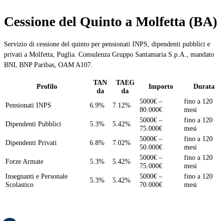
Cessione del Quinto a Molfetta (BA)
Servizio di cessione del quinto per pensionati INPS, dipendenti pubblici e
privati a Molfetta, Puglia. Consulenza Gruppo Santamaria S.p.A., mandato
BNL BNP Paribas, OAM A107.
TAN
TAEG
Profilo
Importo
Durata
da
da
5000€ –
fino a 120
Pensionati INPS
6.9%
7.12%
80.000€
mesi
5000€ –
fino a 120
Dipendenti Pubblici
5.3%
5.42%
75.000€
mesi
5000€ –
fino a 120
Dipendenti Privati
6.8%
7.02%
50.000€
mesi
5000€ –
fino a 120
Forze Armate
5.3%
5.42%
75.000€
mesi
Insegnanti e Personale
5000€ –
fino a 120
5.3%
5.42%
Scolastico
70.000€
mesi