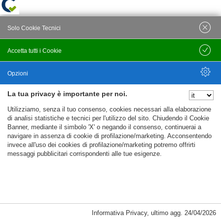
Solo Cookie Tecnici
Accetta tutti i Cookie
Salva
Opzioni
La tua privacy è importante per noi.
Nascondi Opzioni
Utilizziamo, senza il tuo consenso, cookies necessari alla elaborazione
di analisi statistiche e tecnici per l'utilizzo del sito. Chiudendo il Cookie
Banner, mediante il simbolo 'X' o negando il consenso, continuerai a
navigare in assenza di cookie di profilazione/marketing. Acconsentendo
invece all'uso dei cookies di profilazione/marketing potremo offrirti
messaggi pubblicitari corrispondenti alle tue esigenze.
Informativa Privacy
,
ultimo agg.
24/04/2026
Cookie Necessari, Tecnici di Sessione