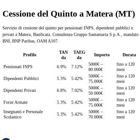
Cessione del Quinto a Matera (MT)
Servizio di cessione del quinto per pensionati INPS, dipendenti pubblici e
privati a Matera, Basilicata. Consulenza Gruppo Santamaria S.p.A., mandato
BNL BNP Paribas, OAM A107.
TAN
TAEG
Profilo
Importo
Durata
da
da
5000€ –
fino a 120
Pensionati INPS
6.9%
7.12%
80.000€
mesi
5000€ –
fino a 120
Dipendenti Pubblici
5.3%
5.42%
75.000€
mesi
5000€ –
fino a 120
Dipendenti Privati
6.8%
7.02%
50.000€
mesi
5000€ –
fino a 120
Forze Armate
5.3%
5.42%
75.000€
mesi
Insegnanti e Personale
5000€ –
fino a 120
5.3%
5.42%
Scolastico
70.000€
mesi