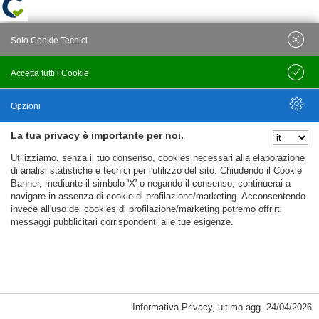
Solo Cookie Tecnici
Accetta tutti i Cookie
Salva
Opzioni
La tua privacy è importante per noi.
Nascondi Opzioni
Utilizziamo, senza il tuo consenso, cookies necessari alla elaborazione
di analisi statistiche e tecnici per l'utilizzo del sito. Chiudendo il Cookie
Banner, mediante il simbolo 'X' o negando il consenso, continuerai a
navigare in assenza di cookie di profilazione/marketing. Acconsentendo
invece all'uso dei cookies di profilazione/marketing potremo offrirti
messaggi pubblicitari corrispondenti alle tue esigenze.
Informativa Privacy
,
ultimo agg.
24/04/2026
Cookie Necessari, Tecnici di Sessione