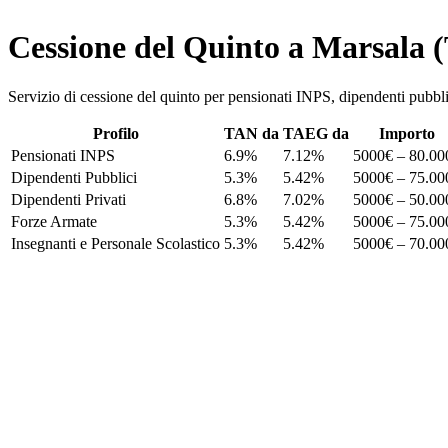
Cessione del Quinto a Marsala 
Servizio di cessione del quinto per pensionati INPS, dipendenti pu
Profilo
TAN da
TAEG da
Importo
Pensionati INPS
6.9%
7.12%
5000€ – 80.00
Dipendenti Pubblici
5.3%
5.42%
5000€ – 75.00
Dipendenti Privati
6.8%
7.02%
5000€ – 50.00
Forze Armate
5.3%
5.42%
5000€ – 75.00
Insegnanti e Personale Scolastico
5.3%
5.42%
5000€ – 70.00