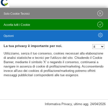
Solo Cookie Tecnici
Accetta tutti i Cookie
Salva
Opzioni
La tua privacy è importante per noi.
Nascondi Opzioni
Utilizziamo, senza il tuo consenso, cookies necessari alla elaborazione
di analisi statistiche e tecnici per l'utilizzo del sito. Chiudendo il Cookie
Banner, mediante il simbolo 'X' o negando il consenso, continuerai a
navigare in assenza di cookie di profilazione/marketing. Acconsentendo
invece all'uso dei cookies di profilazione/marketing potremo offrirti
messaggi pubblicitari corrispondenti alle tue esigenze.
Informativa Privacy
,
ultimo agg.
24/04/2026
Cookie Necessari, Tecnici di Sessione