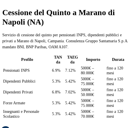
Cessione del Quinto a Marano di
Napoli (NA)
Servizio di cessione del quinto per pensionati INPS, dipendenti pubblici e
privati a Marano di Napoli, Campania. Consulenza Gruppo Santamaria S.p.A.
mandato BNL BNP Paribas, OAM A107.
TAN
TAEG
Profilo
Importo
Durata
da
da
5000€ –
fino a 120
Pensionati INPS
6.9%
7.12%
80.000€
mesi
5000€ –
fino a 120
Dipendenti Pubblici
5.3%
5.42%
75.000€
mesi
5000€ –
fino a 120
Dipendenti Privati
6.8%
7.02%
50.000€
mesi
5000€ –
fino a 120
Forze Armate
5.3%
5.42%
75.000€
mesi
Insegnanti e Personale
5000€ –
fino a 120
5.3%
5.42%
Scolastico
70.000€
mesi