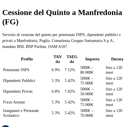
Cessione del Quinto a Manfredonia
(FG)
Servizio di cessione del quinto per pensionati INPS, dipendenti pubblici e
privati a Manfredonia, Puglia. Consulenza Gruppo Santamaria S.p.A.,
mandato BNL BNP Paribas, OAM A107.
TAN
TAEG
Profilo
Importo
Durata
da
da
5000€ –
fino a 120
Pensionati INPS
6.9%
7.12%
80.000€
mesi
5000€ –
fino a 120
Dipendenti Pubblici
5.3%
5.42%
75.000€
mesi
5000€ –
fino a 120
Dipendenti Privati
6.8%
7.02%
50.000€
mesi
5000€ –
fino a 120
Forze Armate
5.3%
5.42%
75.000€
mesi
Insegnanti e Personale
5000€ –
fino a 120
5.3%
5.42%
Scolastico
70.000€
mesi