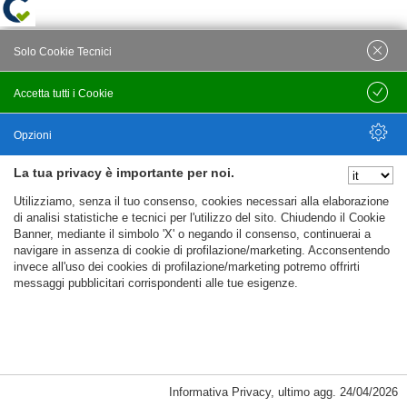
Solo Cookie Tecnici
Accetta tutti i Cookie
Salva
Opzioni
La tua privacy è importante per noi.
Nascondi Opzioni
Utilizziamo, senza il tuo consenso, cookies necessari alla elaborazione
di analisi statistiche e tecnici per l'utilizzo del sito. Chiudendo il Cookie
Banner, mediante il simbolo 'X' o negando il consenso, continuerai a
navigare in assenza di cookie di profilazione/marketing. Acconsentendo
invece all'uso dei cookies di profilazione/marketing potremo offrirti
messaggi pubblicitari corrispondenti alle tue esigenze.
Informativa Privacy
,
ultimo agg.
24/04/2026
Cookie Necessari, Tecnici di Sessione