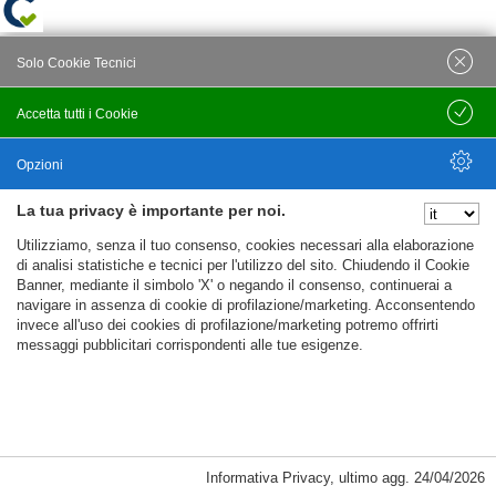
Solo Cookie Tecnici
Accetta tutti i Cookie
Salva
Opzioni
La tua privacy è importante per noi.
Nascondi Opzioni
Utilizziamo, senza il tuo consenso, cookies necessari alla elaborazione
di analisi statistiche e tecnici per l'utilizzo del sito. Chiudendo il Cookie
Banner, mediante il simbolo 'X' o negando il consenso, continuerai a
navigare in assenza di cookie di profilazione/marketing. Acconsentendo
invece all'uso dei cookies di profilazione/marketing potremo offrirti
messaggi pubblicitari corrispondenti alle tue esigenze.
Informativa Privacy
,
ultimo agg.
24/04/2026
Cookie Necessari, Tecnici di Sessione