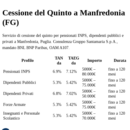
Cessione del Quinto a Manfredonia
(FG)
Servizio di cessione del quinto per pensionati INPS, dipendenti pubblici e
privati a Manfredonia, Puglia. Consulenza Gruppo Santamaria S.p.A.,
mandato BNL BNP Paribas, OAM A107.
TAN
TAEG
Profilo
Importo
Durata
da
da
5000€ –
fino a 120
Pensionati INPS
6.9%
7.12%
80.000€
mesi
5000€ –
fino a 120
Dipendenti Pubblici
5.3%
5.42%
75.000€
mesi
5000€ –
fino a 120
Dipendenti Privati
6.8%
7.02%
50.000€
mesi
5000€ –
fino a 120
Forze Armate
5.3%
5.42%
75.000€
mesi
Insegnanti e Personale
5000€ –
fino a 120
5.3%
5.42%
Scolastico
70.000€
mesi