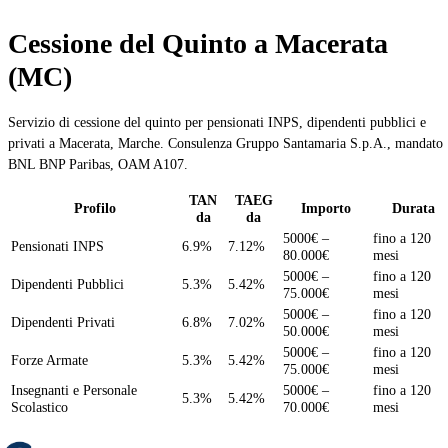
Cessione del Quinto a Macerata
(MC)
Servizio di cessione del quinto per pensionati INPS, dipendenti pubblici e
privati a Macerata, Marche. Consulenza Gruppo Santamaria S.p.A., mandato
BNL BNP Paribas, OAM A107.
TAN
TAEG
Profilo
Importo
Durata
da
da
5000€ –
fino a 120
Pensionati INPS
6.9%
7.12%
80.000€
mesi
5000€ –
fino a 120
Dipendenti Pubblici
5.3%
5.42%
75.000€
mesi
5000€ –
fino a 120
Dipendenti Privati
6.8%
7.02%
50.000€
mesi
5000€ –
fino a 120
Forze Armate
5.3%
5.42%
75.000€
mesi
Insegnanti e Personale
5000€ –
fino a 120
5.3%
5.42%
Scolastico
70.000€
mesi