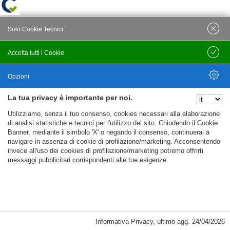
Solo Cookie Tecnici
Accetta tutti i Cookie
Salva
Opzioni
La tua privacy è importante per noi.
Nascondi Opzioni
Utilizziamo, senza il tuo consenso, cookies necessari alla elaborazione
di analisi statistiche e tecnici per l'utilizzo del sito. Chiudendo il Cookie
Banner, mediante il simbolo 'X' o negando il consenso, continuerai a
navigare in assenza di cookie di profilazione/marketing. Acconsentendo
invece all'uso dei cookies di profilazione/marketing potremo offrirti
messaggi pubblicitari corrispondenti alle tue esigenze.
Informativa Privacy
,
ultimo agg.
24/04/2026
Cookie Necessari, Tecnici di Sessione