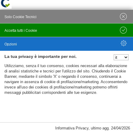
Solo Cookie Tecnici
Accetta tutti i Cookie
Salva
Opzioni
La tua privacy è importante per noi.
Nascondi Opzioni
Utilizziamo, senza il tuo consenso, cookies necessari alla elaborazione
di analisi statistiche e tecnici per l'utilizzo del sito. Chiudendo il Cookie
Banner, mediante il simbolo 'X' o negando il consenso, continuerai a
navigare in assenza di cookie di profilazione/marketing. Acconsentendo
invece all'uso dei cookies di profilazione/marketing potremo offrirti
messaggi pubblicitari corrispondenti alle tue esigenze.
Informativa Privacy
,
ultimo agg.
24/04/2026
Cookie Necessari, Tecnici di Sessione