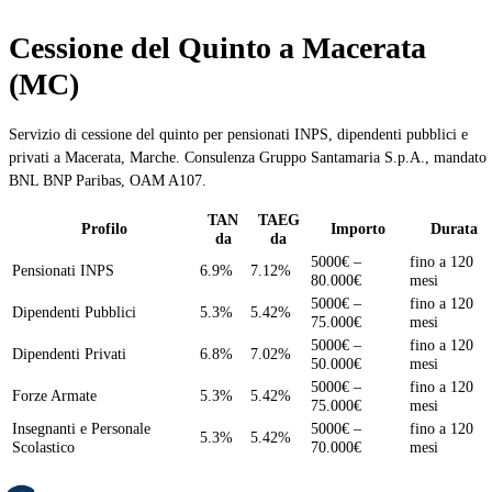
Cessione del Quinto a Macerata
(MC)
Servizio di cessione del quinto per pensionati INPS, dipendenti pubblici e
privati a Macerata, Marche. Consulenza Gruppo Santamaria S.p.A., mandato
BNL BNP Paribas, OAM A107.
TAN
TAEG
Profilo
Importo
Durata
da
da
5000€ –
fino a 120
Pensionati INPS
6.9%
7.12%
80.000€
mesi
5000€ –
fino a 120
Dipendenti Pubblici
5.3%
5.42%
75.000€
mesi
5000€ –
fino a 120
Dipendenti Privati
6.8%
7.02%
50.000€
mesi
5000€ –
fino a 120
Forze Armate
5.3%
5.42%
75.000€
mesi
Insegnanti e Personale
5000€ –
fino a 120
5.3%
5.42%
Scolastico
70.000€
mesi