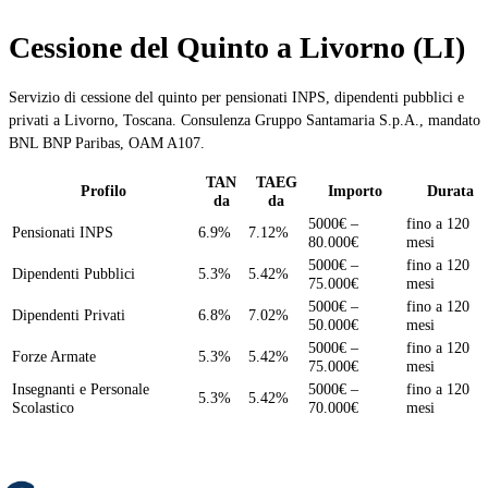
Cessione del Quinto a Livorno (LI)
Servizio di cessione del quinto per pensionati INPS, dipendenti pubblici e
privati a Livorno, Toscana. Consulenza Gruppo Santamaria S.p.A., mandato
BNL BNP Paribas, OAM A107.
TAN
TAEG
Profilo
Importo
Durata
da
da
5000€ –
fino a 120
Pensionati INPS
6.9%
7.12%
80.000€
mesi
5000€ –
fino a 120
Dipendenti Pubblici
5.3%
5.42%
75.000€
mesi
5000€ –
fino a 120
Dipendenti Privati
6.8%
7.02%
50.000€
mesi
5000€ –
fino a 120
Forze Armate
5.3%
5.42%
75.000€
mesi
Insegnanti e Personale
5000€ –
fino a 120
5.3%
5.42%
Scolastico
70.000€
mesi