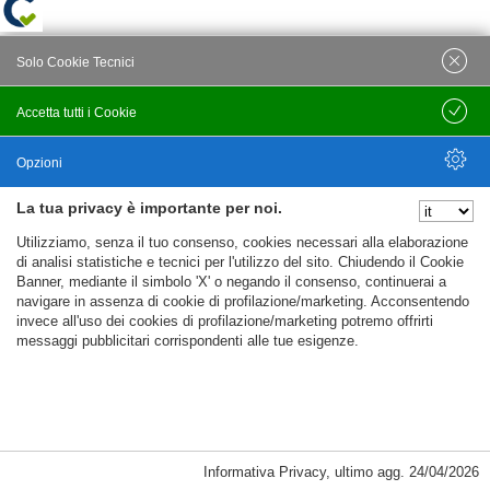
Solo Cookie Tecnici
Accetta tutti i Cookie
Salva
Opzioni
La tua privacy è importante per noi.
Nascondi Opzioni
Utilizziamo, senza il tuo consenso, cookies necessari alla elaborazione
di analisi statistiche e tecnici per l'utilizzo del sito. Chiudendo il Cookie
Banner, mediante il simbolo 'X' o negando il consenso, continuerai a
navigare in assenza di cookie di profilazione/marketing. Acconsentendo
invece all'uso dei cookies di profilazione/marketing potremo offrirti
messaggi pubblicitari corrispondenti alle tue esigenze.
Informativa Privacy
,
ultimo agg.
24/04/2026
Cookie Necessari, Tecnici di Sessione