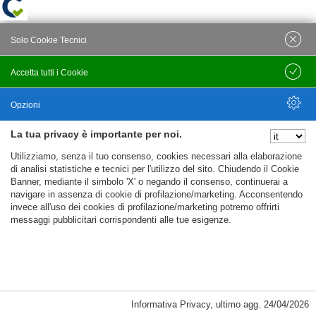
Solo Cookie Tecnici
Accetta tutti i Cookie
Salva
Opzioni
La tua privacy è importante per noi.
Nascondi Opzioni
Utilizziamo, senza il tuo consenso, cookies necessari alla elaborazione
di analisi statistiche e tecnici per l'utilizzo del sito. Chiudendo il Cookie
Banner, mediante il simbolo 'X' o negando il consenso, continuerai a
navigare in assenza di cookie di profilazione/marketing. Acconsentendo
invece all'uso dei cookies di profilazione/marketing potremo offrirti
messaggi pubblicitari corrispondenti alle tue esigenze.
Informativa Privacy
,
ultimo agg.
24/04/2026
Cookie Necessari, Tecnici di Sessione