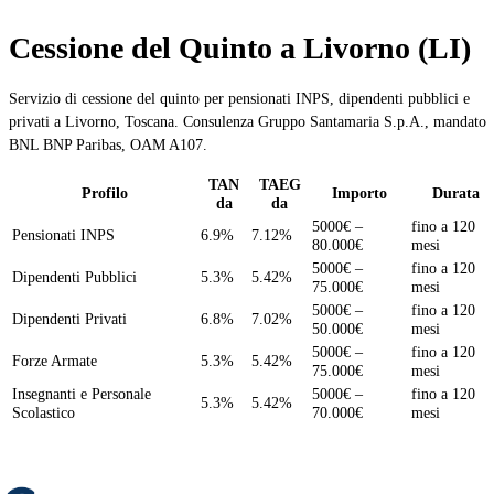
Cessione del Quinto a Livorno (LI)
Servizio di cessione del quinto per pensionati INPS, dipendenti pubblici e
privati a Livorno, Toscana. Consulenza Gruppo Santamaria S.p.A., mandato
BNL BNP Paribas, OAM A107.
TAN
TAEG
Profilo
Importo
Durata
da
da
5000€ –
fino a 120
Pensionati INPS
6.9%
7.12%
80.000€
mesi
5000€ –
fino a 120
Dipendenti Pubblici
5.3%
5.42%
75.000€
mesi
5000€ –
fino a 120
Dipendenti Privati
6.8%
7.02%
50.000€
mesi
5000€ –
fino a 120
Forze Armate
5.3%
5.42%
75.000€
mesi
Insegnanti e Personale
5000€ –
fino a 120
5.3%
5.42%
Scolastico
70.000€
mesi