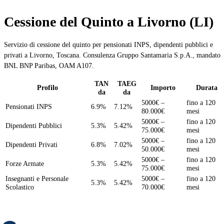
Cessione del Quinto a Livorno (LI)
Servizio di cessione del quinto per pensionati INPS, dipendenti pubblici e
privati a Livorno, Toscana. Consulenza Gruppo Santamaria S.p.A., mandato
BNL BNP Paribas, OAM A107.
TAN
TAEG
Profilo
Importo
Durata
da
da
5000€ –
fino a 120
Pensionati INPS
6.9%
7.12%
80.000€
mesi
5000€ –
fino a 120
Dipendenti Pubblici
5.3%
5.42%
75.000€
mesi
5000€ –
fino a 120
Dipendenti Privati
6.8%
7.02%
50.000€
mesi
5000€ –
fino a 120
Forze Armate
5.3%
5.42%
75.000€
mesi
Insegnanti e Personale
5000€ –
fino a 120
5.3%
5.42%
Scolastico
70.000€
mesi