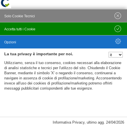
Solo Cookie Tecnici
Accetta tutti i Cookie
Salva
Opzioni
La tua privacy è importante per noi.
Nascondi Opzioni
Utilizziamo, senza il tuo consenso, cookies necessari alla elaborazione
di analisi statistiche e tecnici per l'utilizzo del sito. Chiudendo il Cookie
Banner, mediante il simbolo 'X' o negando il consenso, continuerai a
navigare in assenza di cookie di profilazione/marketing. Acconsentendo
invece all'uso dei cookies di profilazione/marketing potremo offrirti
messaggi pubblicitari corrispondenti alle tue esigenze.
Informativa Privacy
,
ultimo agg.
24/04/2026
Cookie Necessari, Tecnici di Sessione