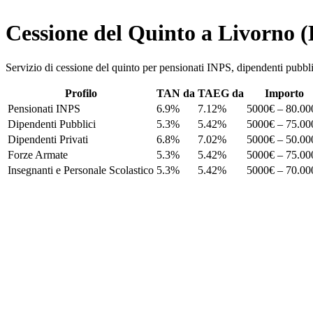
Cessione del Quinto a Livorno (
Servizio di cessione del quinto per pensionati INPS, dipendenti pu
Profilo
TAN da
TAEG da
Importo
Pensionati INPS
6.9%
7.12%
5000€ – 80.00
Dipendenti Pubblici
5.3%
5.42%
5000€ – 75.00
Dipendenti Privati
6.8%
7.02%
5000€ – 50.00
Forze Armate
5.3%
5.42%
5000€ – 75.00
Insegnanti e Personale Scolastico
5.3%
5.42%
5000€ – 70.00