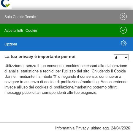
Solo Cookie Tecnici
Accetta tutti i Cookie
Salva
Opzioni
La tua privacy è importante per noi.
Nascondi Opzioni
Utilizziamo, senza il tuo consenso, cookies necessari alla elaborazione
di analisi statistiche e tecnici per l'utilizzo del sito. Chiudendo il Cookie
Banner, mediante il simbolo 'X' o negando il consenso, continuerai a
navigare in assenza di cookie di profilazione/marketing. Acconsentendo
invece all'uso dei cookies di profilazione/marketing potremo offrirti
messaggi pubblicitari corrispondenti alle tue esigenze.
Informativa Privacy
,
ultimo agg.
24/04/2026
Cookie Necessari, Tecnici di Sessione