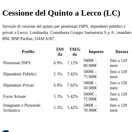
Cessione del Quinto a Lecco (LC)
Servizio di cessione del quinto per pensionati INPS, dipendenti pubblici e
privati a Lecco, Lombardia. Consulenza Gruppo Santamaria S.p.A., mandato
BNL BNP Paribas, OAM A107.
TAN
TAEG
Profilo
Importo
Durata
da
da
5000€ –
fino a 120
Pensionati INPS
6.9%
7.12%
80.000€
mesi
5000€ –
fino a 120
Dipendenti Pubblici
5.3%
5.42%
75.000€
mesi
5000€ –
fino a 120
Dipendenti Privati
6.8%
7.02%
50.000€
mesi
5000€ –
fino a 120
Forze Armate
5.3%
5.42%
75.000€
mesi
Insegnanti e Personale
5000€ –
fino a 120
5.3%
5.42%
Scolastico
70.000€
mesi