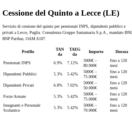
Cessione del Quinto a Lecce (LE)
Servizio di cessione del quinto per pensionati INPS, dipendenti pubblici e
privati a Lecce, Puglia. Consulenza Gruppo Santamaria S.p.A., mandato BN
BNP Paribas, OAM A107.
TAN
TAEG
Profilo
Importo
Durata
da
da
5000€ –
fino a 120
Pensionati INPS
6.9%
7.12%
80.000€
mesi
5000€ –
fino a 120
Dipendenti Pubblici
5.3%
5.42%
75.000€
mesi
5000€ –
fino a 120
Dipendenti Privati
6.8%
7.02%
50.000€
mesi
5000€ –
fino a 120
Forze Armate
5.3%
5.42%
75.000€
mesi
Insegnanti e Personale
5000€ –
fino a 120
5.3%
5.42%
Scolastico
70.000€
mesi