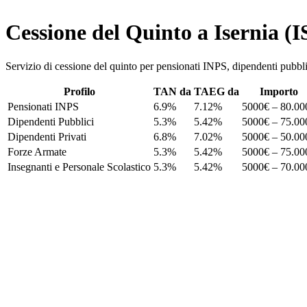
Cessione del Quinto a Isernia (I
Servizio di cessione del quinto per pensionati INPS, dipendenti pu
Profilo
TAN da
TAEG da
Importo
Pensionati INPS
6.9%
7.12%
5000€ – 80.00
Dipendenti Pubblici
5.3%
5.42%
5000€ – 75.00
Dipendenti Privati
6.8%
7.02%
5000€ – 50.00
Forze Armate
5.3%
5.42%
5000€ – 75.00
Insegnanti e Personale Scolastico
5.3%
5.42%
5000€ – 70.00