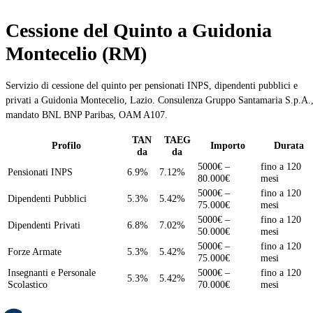
Cessione del Quinto a Guidonia
Montecelio (RM)
Servizio di cessione del quinto per pensionati INPS, dipendenti pubblici e
privati a Guidonia Montecelio, Lazio. Consulenza Gruppo Santamaria S.p.A.
mandato BNL BNP Paribas, OAM A107.
TAN
TAEG
Profilo
Importo
Durata
da
da
5000€ –
fino a 120
Pensionati INPS
6.9%
7.12%
80.000€
mesi
5000€ –
fino a 120
Dipendenti Pubblici
5.3%
5.42%
75.000€
mesi
5000€ –
fino a 120
Dipendenti Privati
6.8%
7.02%
50.000€
mesi
5000€ –
fino a 120
Forze Armate
5.3%
5.42%
75.000€
mesi
Insegnanti e Personale
5000€ –
fino a 120
5.3%
5.42%
Scolastico
70.000€
mesi