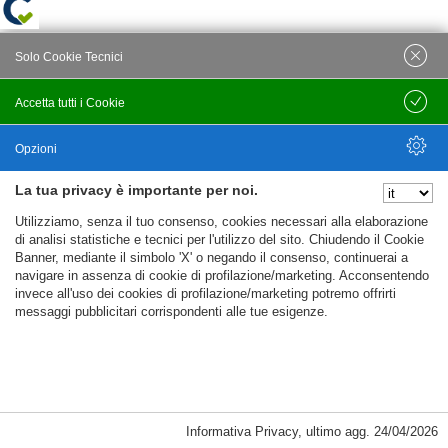
Solo Cookie Tecnici
Accetta tutti i Cookie
Salva
Opzioni
La tua privacy è importante per noi.
Nascondi Opzioni
Utilizziamo, senza il tuo consenso, cookies necessari alla elaborazione
di analisi statistiche e tecnici per l'utilizzo del sito. Chiudendo il Cookie
Banner, mediante il simbolo 'X' o negando il consenso, continuerai a
navigare in assenza di cookie di profilazione/marketing. Acconsentendo
invece all'uso dei cookies di profilazione/marketing potremo offrirti
messaggi pubblicitari corrispondenti alle tue esigenze.
Informativa Privacy
,
ultimo agg.
24/04/2026
Cookie Necessari, Tecnici di Sessione