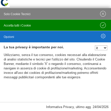
Solo Cookie Tecnici
Accetta tutti i Cookie
Salva
Opzioni
La tua privacy è importante per noi.
Nascondi Opzioni
Utilizziamo, senza il tuo consenso, cookies necessari alla elaborazione
di analisi statistiche e tecnici per l'utilizzo del sito. Chiudendo il Cookie
Banner, mediante il simbolo 'X' o negando il consenso, continuerai a
navigare in assenza di cookie di profilazione/marketing. Acconsentendo
invece all'uso dei cookies di profilazione/marketing potremo offrirti
messaggi pubblicitari corrispondenti alle tue esigenze.
Informativa Privacy
,
ultimo agg.
24/04/2026
Cookie Necessari, Tecnici di Sessione