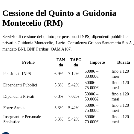
Cessione del Quinto a Guidonia
Montecelio (RM)
Servizio di cessione del quinto per pensionati INPS, dipendenti pubblici e
privati a Guidonia Montecelio, Lazio. Consulenza Gruppo Santamaria S.p.A.
mandato BNL BNP Paribas, OAM A107.
TAN
TAEG
Profilo
Importo
Durata
da
da
5000€ –
fino a 120
Pensionati INPS
6.9%
7.12%
80.000€
mesi
5000€ –
fino a 120
Dipendenti Pubblici
5.3%
5.42%
75.000€
mesi
5000€ –
fino a 120
Dipendenti Privati
6.8%
7.02%
50.000€
mesi
5000€ –
fino a 120
Forze Armate
5.3%
5.42%
75.000€
mesi
Insegnanti e Personale
5000€ –
fino a 120
5.3%
5.42%
Scolastico
70.000€
mesi