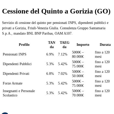
Cessione del Quinto a Gorizia (GO)
Servizio di cessione del quinto per pensionati INPS, dipendenti pubblici e
privati a Gorizia, Friuli-Venezia Giulia. Consulenza Gruppo Santamaria
S.p.A., mandato BNL BNP Paribas, OAM A107.
TAN
TAEG
Profilo
Importo
Durata
da
da
5000€ –
fino a 120
Pensionati INPS
6.9%
7.12%
80.000€
mesi
5000€ –
fino a 120
Dipendenti Pubblici
5.3%
5.42%
75.000€
mesi
5000€ –
fino a 120
Dipendenti Privati
6.8%
7.02%
50.000€
mesi
5000€ –
fino a 120
Forze Armate
5.3%
5.42%
75.000€
mesi
Insegnanti e Personale
5000€ –
fino a 120
5.3%
5.42%
Scolastico
70.000€
mesi