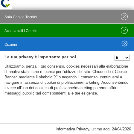
Solo Cookie Tecnici
Accetta tutti i Cookie
Salva
Opzioni
La tua privacy è importante per noi.
Nascondi Opzioni
Utilizziamo, senza il tuo consenso, cookies necessari alla elaborazione
di analisi statistiche e tecnici per l'utilizzo del sito. Chiudendo il Cookie
Banner, mediante il simbolo 'X' o negando il consenso, continuerai a
navigare in assenza di cookie di profilazione/marketing. Acconsentendo
invece all'uso dei cookies di profilazione/marketing potremo offrirti
messaggi pubblicitari corrispondenti alle tue esigenze.
Informativa Privacy
,
ultimo agg.
24/04/2026
Cookie Necessari, Tecnici di Sessione