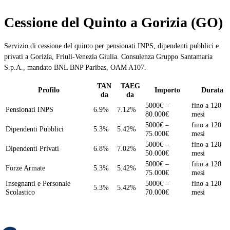
Cessione del Quinto a Gorizia (GO)
Servizio di cessione del quinto per pensionati INPS, dipendenti pubblici e
privati a Gorizia, Friuli-Venezia Giulia. Consulenza Gruppo Santamaria
S.p.A., mandato BNL BNP Paribas, OAM A107.
TAN
TAEG
Profilo
Importo
Durata
da
da
5000€ –
fino a 120
Pensionati INPS
6.9%
7.12%
80.000€
mesi
5000€ –
fino a 120
Dipendenti Pubblici
5.3%
5.42%
75.000€
mesi
5000€ –
fino a 120
Dipendenti Privati
6.8%
7.02%
50.000€
mesi
5000€ –
fino a 120
Forze Armate
5.3%
5.42%
75.000€
mesi
Insegnanti e Personale
5000€ –
fino a 120
5.3%
5.42%
Scolastico
70.000€
mesi