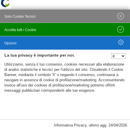
Solo Cookie Tecnici
Accetta tutti i Cookie
Salva
Opzioni
La tua privacy è importante per noi.
Nascondi Opzioni
Utilizziamo, senza il tuo consenso, cookies necessari alla elaborazione
di analisi statistiche e tecnici per l'utilizzo del sito. Chiudendo il Cookie
Banner, mediante il simbolo 'X' o negando il consenso, continuerai a
navigare in assenza di cookie di profilazione/marketing. Acconsentendo
invece all'uso dei cookies di profilazione/marketing potremo offrirti
messaggi pubblicitari corrispondenti alle tue esigenze.
Informativa Privacy
,
ultimo agg.
24/04/2026
Cookie Necessari, Tecnici di Sessione