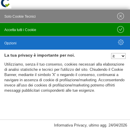
Solo Cookie Tecnici
Accetta tutti i Cookie
Salva
Opzioni
La tua privacy è importante per noi.
Nascondi Opzioni
Utilizziamo, senza il tuo consenso, cookies necessari alla elaborazione
di analisi statistiche e tecnici per l'utilizzo del sito. Chiudendo il Cookie
Banner, mediante il simbolo 'X' o negando il consenso, continuerai a
navigare in assenza di cookie di profilazione/marketing. Acconsentendo
invece all'uso dei cookies di profilazione/marketing potremo offrirti
messaggi pubblicitari corrispondenti alle tue esigenze.
Informativa Privacy
,
ultimo agg.
24/04/2026
Cookie Necessari, Tecnici di Sessione