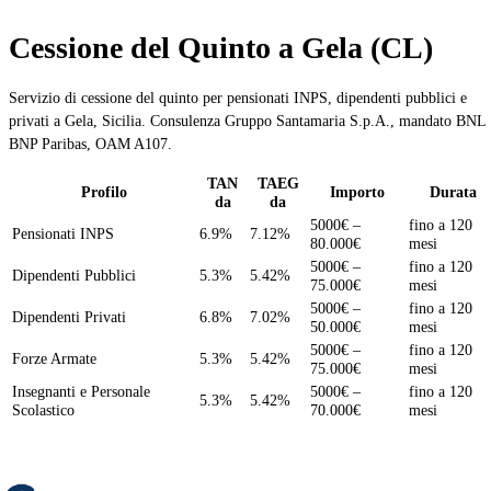
Cessione del Quinto a Gela (CL)
Servizio di cessione del quinto per pensionati INPS, dipendenti pubblici e
privati a Gela, Sicilia. Consulenza Gruppo Santamaria S.p.A., mandato BNL
BNP Paribas, OAM A107.
TAN
TAEG
Profilo
Importo
Durata
da
da
5000€ –
fino a 120
Pensionati INPS
6.9%
7.12%
80.000€
mesi
5000€ –
fino a 120
Dipendenti Pubblici
5.3%
5.42%
75.000€
mesi
5000€ –
fino a 120
Dipendenti Privati
6.8%
7.02%
50.000€
mesi
5000€ –
fino a 120
Forze Armate
5.3%
5.42%
75.000€
mesi
Insegnanti e Personale
5000€ –
fino a 120
5.3%
5.42%
Scolastico
70.000€
mesi