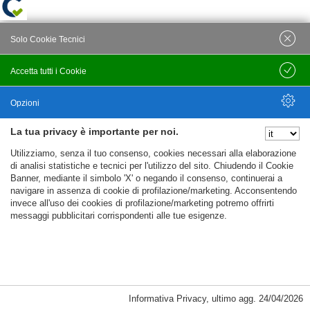
Solo Cookie Tecnici
Accetta tutti i Cookie
Salva
Opzioni
La tua privacy è importante per noi.
Nascondi Opzioni
Utilizziamo, senza il tuo consenso, cookies necessari alla elaborazione
di analisi statistiche e tecnici per l'utilizzo del sito. Chiudendo il Cookie
Banner, mediante il simbolo 'X' o negando il consenso, continuerai a
navigare in assenza di cookie di profilazione/marketing. Acconsentendo
invece all'uso dei cookies di profilazione/marketing potremo offrirti
messaggi pubblicitari corrispondenti alle tue esigenze.
Informativa Privacy
,
ultimo agg.
24/04/2026
Cookie Necessari, Tecnici di Sessione