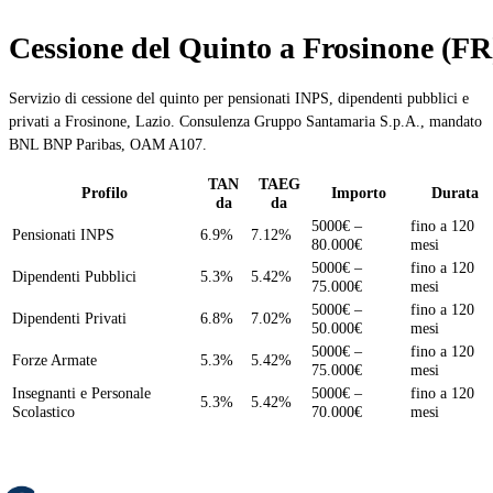
Cessione del Quinto a Frosinone (FR
Servizio di cessione del quinto per pensionati INPS, dipendenti pubblici e
privati a Frosinone, Lazio. Consulenza Gruppo Santamaria S.p.A., mandato
BNL BNP Paribas, OAM A107.
TAN
TAEG
Profilo
Importo
Durata
da
da
5000€ –
fino a 120
Pensionati INPS
6.9%
7.12%
80.000€
mesi
5000€ –
fino a 120
Dipendenti Pubblici
5.3%
5.42%
75.000€
mesi
5000€ –
fino a 120
Dipendenti Privati
6.8%
7.02%
50.000€
mesi
5000€ –
fino a 120
Forze Armate
5.3%
5.42%
75.000€
mesi
Insegnanti e Personale
5000€ –
fino a 120
5.3%
5.42%
Scolastico
70.000€
mesi