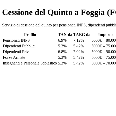
Cessione del Quinto a Foggia (
Servizio di cessione del quinto per pensionati INPS, dipendenti pu
Profilo
TAN da
TAEG da
Importo
Pensionati INPS
6.9%
7.12%
5000€ – 80.00
Dipendenti Pubblici
5.3%
5.42%
5000€ – 75.00
Dipendenti Privati
6.8%
7.02%
5000€ – 50.00
Forze Armate
5.3%
5.42%
5000€ – 75.00
Insegnanti e Personale Scolastico
5.3%
5.42%
5000€ – 70.00