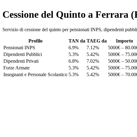
Cessione del Quinto a Ferrara 
Servizio di cessione del quinto per pensionati INPS, dipendenti p
Profilo
TAN da
TAEG da
Importo
Pensionati INPS
6.9%
7.12%
5000€ – 80.00
Dipendenti Pubblici
5.3%
5.42%
5000€ – 75.00
Dipendenti Privati
6.8%
7.02%
5000€ – 50.00
Forze Armate
5.3%
5.42%
5000€ – 75.00
Insegnanti e Personale Scolastico
5.3%
5.42%
5000€ – 70.00