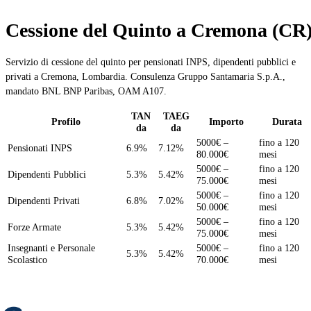
Cessione del Quinto a Cremona (CR
Servizio di cessione del quinto per pensionati INPS, dipendenti pubblici e
privati a Cremona, Lombardia. Consulenza Gruppo Santamaria S.p.A.,
mandato BNL BNP Paribas, OAM A107.
TAN
TAEG
Profilo
Importo
Durata
da
da
5000€ –
fino a 120
Pensionati INPS
6.9%
7.12%
80.000€
mesi
5000€ –
fino a 120
Dipendenti Pubblici
5.3%
5.42%
75.000€
mesi
5000€ –
fino a 120
Dipendenti Privati
6.8%
7.02%
50.000€
mesi
5000€ –
fino a 120
Forze Armate
5.3%
5.42%
75.000€
mesi
Insegnanti e Personale
5000€ –
fino a 120
5.3%
5.42%
Scolastico
70.000€
mesi