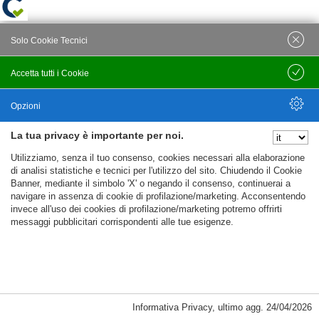
Solo Cookie Tecnici
Accetta tutti i Cookie
Salva
Opzioni
La tua privacy è importante per noi.
Nascondi Opzioni
Utilizziamo, senza il tuo consenso, cookies necessari alla elaborazione
di analisi statistiche e tecnici per l'utilizzo del sito. Chiudendo il Cookie
Banner, mediante il simbolo 'X' o negando il consenso, continuerai a
navigare in assenza di cookie di profilazione/marketing. Acconsentendo
invece all'uso dei cookies di profilazione/marketing potremo offrirti
messaggi pubblicitari corrispondenti alle tue esigenze.
Informativa Privacy
,
ultimo agg.
24/04/2026
Cookie Necessari, Tecnici di Sessione