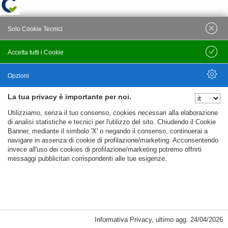
Solo Cookie Tecnici
Accetta tutti i Cookie
Salva
Opzioni
La tua privacy è importante per noi.
Nascondi Opzioni
Utilizziamo, senza il tuo consenso, cookies necessari alla elaborazione
di analisi statistiche e tecnici per l'utilizzo del sito. Chiudendo il Cookie
Banner, mediante il simbolo 'X' o negando il consenso, continuerai a
navigare in assenza di cookie di profilazione/marketing. Acconsentendo
invece all'uso dei cookies di profilazione/marketing potremo offrirti
messaggi pubblicitari corrispondenti alle tue esigenze.
Informativa Privacy
,
ultimo agg.
24/04/2026
Cookie Necessari, Tecnici di Sessione