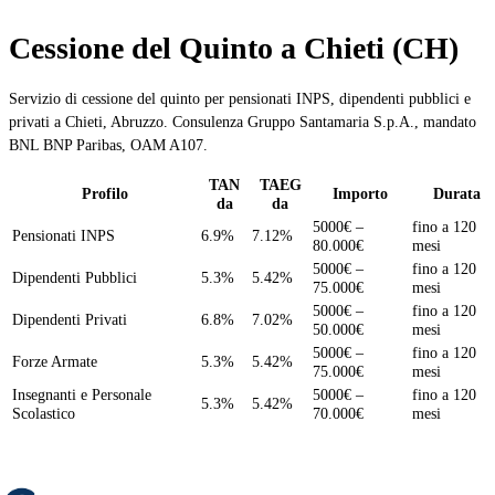
Cessione del Quinto a Chieti (CH)
Servizio di cessione del quinto per pensionati INPS, dipendenti pubblici e
privati a Chieti, Abruzzo. Consulenza Gruppo Santamaria S.p.A., mandato
BNL BNP Paribas, OAM A107.
TAN
TAEG
Profilo
Importo
Durata
da
da
5000€ –
fino a 120
Pensionati INPS
6.9%
7.12%
80.000€
mesi
5000€ –
fino a 120
Dipendenti Pubblici
5.3%
5.42%
75.000€
mesi
5000€ –
fino a 120
Dipendenti Privati
6.8%
7.02%
50.000€
mesi
5000€ –
fino a 120
Forze Armate
5.3%
5.42%
75.000€
mesi
Insegnanti e Personale
5000€ –
fino a 120
5.3%
5.42%
Scolastico
70.000€
mesi